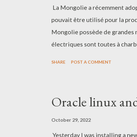
La Mongolie a récemment adopté
pouvait être utilisé pour la pro
Mongolie possède de grandes mi
électriques sont toutes à charb
Chine ou en Russie. Et donc, pou
SHARE
POST A COMMENT
la loi prévoit de plafonner les
de charbon dans la Capitale, qu
belle famille habite en proche
Oracle linux a
composée de 9 petits immeubles 
à charbon pour les immeubles. L
October 29, 2022
pensions ni les salaires. Le ch
Yesterday I was installing a n