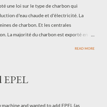
 une loi sur le type de charbon qui
duction d'eau chaude et d'électricité. La
nes de charbon. Et les centrales
on. La majorité du charbon est exporté en
r ne pas affoler la moitié de la population,
READ MORE
 augmentations liées à ce changement de type
i abrite 1/2 de la population mongole. Ma
 banlieue d'Oulan-Bator, dans une résidence
nd EPEL
de quatre étages. Il y a une petite centrale
es prix ont triplé en octobre, mais pas les
arbon de mauvaise qualité brulé auparavant
ew machine and wanted to add EPEL (as