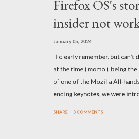
Firefox OS's sto
insider not work
January 05, 2024
I clearly remember, but can't d
at the time ( momo ), being the
of one of the Mozilla All-hand
ending keynotes, we were intr
let US - Mozilla own the platfo
SHARE
3 COMMENTS
the iPhone was going strong an
Android. MeeGo had been in de