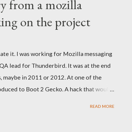
ry from a mozilla
ing on the project
ate it. I was working for Mozilla messaging
 QA lead for Thunderbird. It was at the end
s, maybe in 2011 or 2012. At one of the
oduced to Boot 2 Gecko. A hack that would
rm to run a mobile browser on. At the time,
READ MORE
d Google was trying to catch up with
velopment at Nokia for a while but was