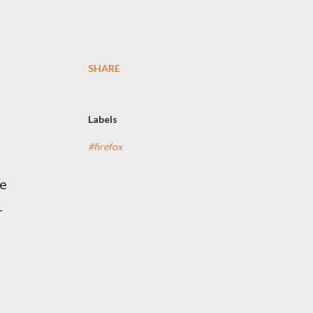
SHARE
Labels
#firefox
je
r