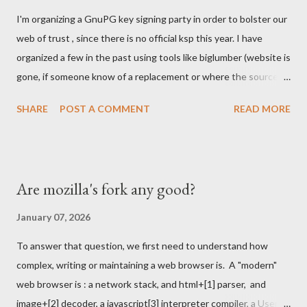
South Easter Asian market, where people would skip computers
I'm organizing a GnuPG key signing party in order to bolster our
and use smartphones to join the internet revolution. We were
web of trust , since there is no official ksp this year. I have
struggling with Chrome and the massive investment by Google
organized a few in the past using tools like biglumber (website is
to take market share. Our Firefox port on Android was having
gone, if someone know of a replacement or where the source
loads of issues. We were denied by Apple's policies to be
code of site is, I might end up running one again) and others
present on iPhones....
SHARE
POST A COMMENT
READ MORE
tools . I've also run once the KSP at FOSDEM and helped
running it a few other times. === Details below === When,
Where We'll meet in front of the infodesk stand in building K
around 12:00 Sunday Feb 4th 2024. I'll have a sing of some sort
Are mozilla's fork any good?
with KSP and or Key Signing Party . Once enough participants
show up we will move outside to proceed with the party. What
January 07, 2026
to Bring Warm cloths as the party will happen outside this year,
To answer that question, we first need to understand how
like in the good old days. I hope it won't rain, but it might. Piece
complex, writing or maintaining a web browser is. A "modern"
of papers with your fingerprint written on them. Each piece
web browser is : a network stack, and html+[1] parser, and
should look like below: $ gpg --fingerprint
image+[2] decoder, a javascript[3] interpreter compiler, a User's
34246C61F792FBCC1F23BFF296BD1F38FEA32B4D pub ...