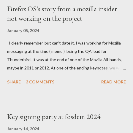
Firefox OS's story from a mozilla insider
not working on the project
January 05, 2024
I clearly remember, but can't date it. I was working for Mozilla
messaging at the time ( momo ), being the QA lead for
Thunderbird. It was at the end of one of the Mozilla All-hands,
maybe in 2011 or 2012. At one of the ending keynotes, we were
introduced to Boot 2 Gecko. A hack that would let US - Mozilla
SHARE
3 COMMENTS
READ MORE
own the platform to run a mobile browser on. At the time, the
iPhone was going strong and Google was trying to catch up
with Android. MeeGo had been in development at Nokia for a
while but was going nowhere even when Intel tried to help.
Key signing party at fosdem 2024
Blackberry was slowly starting to die. In the Silicon Valley
everything was about mobile, mobile, mobile and the emerging
January 14, 2024