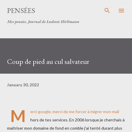
Skip to main content
PENSÉES
Mes pensées. Journal de Ludovic Hirlimann
Coup de pied au cul salvateur
January 30, 2022
M
erci google, merci de
me forcer à migrer mon mail
hors de tes services. En 2006 lorsque je cherchais à
maitriser mon domaine de fond en comble j'ai tenté durant plus