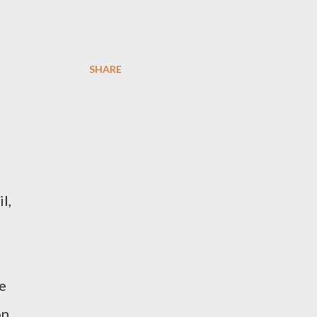
SHARE
l,
je
on