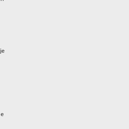
je
Je