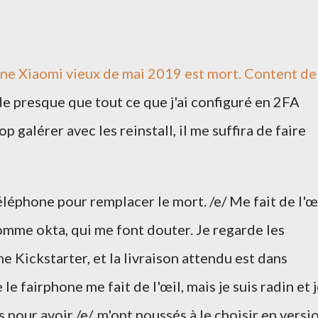
one Xiaomi vieux de mai 2019 est mort. Content de
 de presque que tout ce que j'ai configuré en 2FA
p galérer avec les reinstall, il me suffira de faire
léphone pour remplacer le mort. /e/ Me fait de l'œi
comme okta, qui me font douter. Je regarde les
une Kickstarter, et la livraison attendu est dans
 fairphone me fait de l'œil, mais je suis radin et 
 pour avoir /e/, m'ont poussés à le choisir en versi