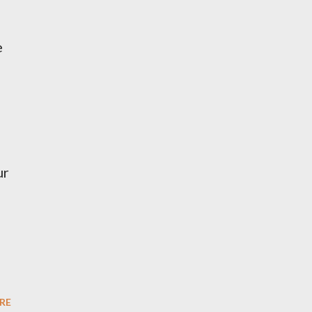
e
ur
RE